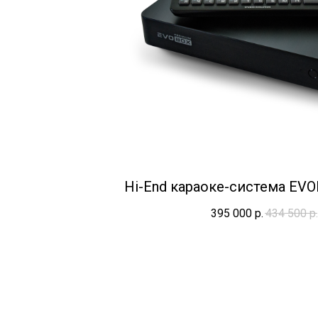
Hi-End караоке-система EV
395 000
р.
434 500
р.