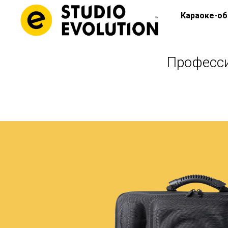
Караоке-об
Професси