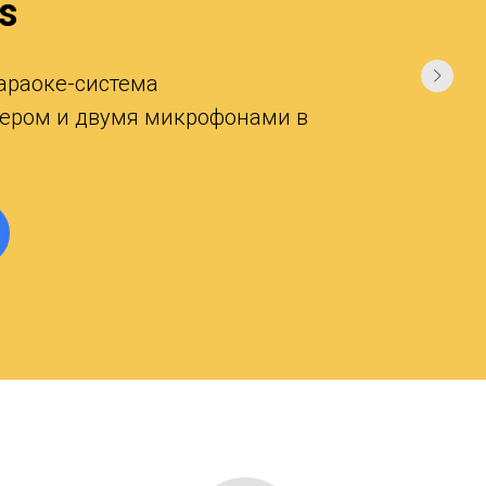
s
араоке-система
вером и двумя микрофонами в