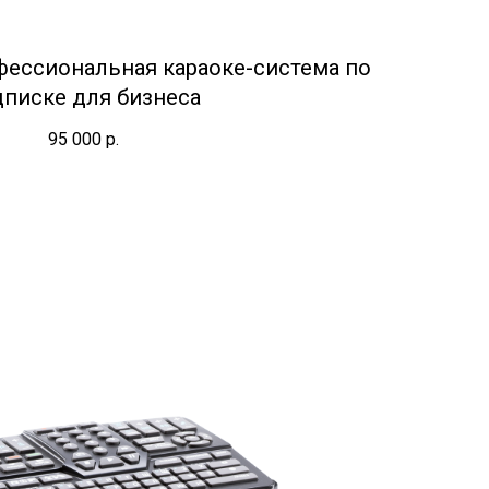
фессиональная караоке-система по
дписке для бизнеса
95 000
р.