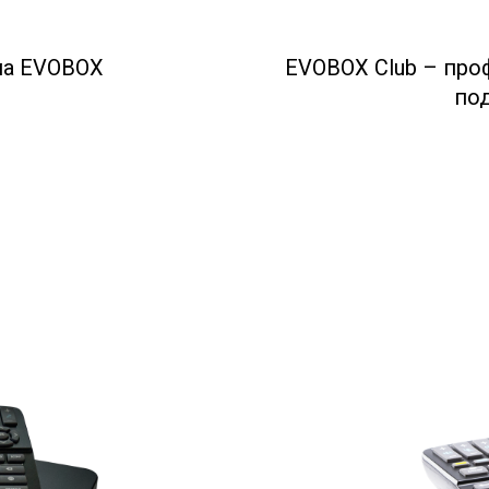
ма EVOBOX
EVOBOX Club – про
по