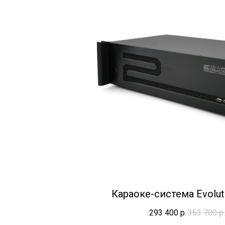
Караоке-система Evolut
293 400
р.
353 700
р.